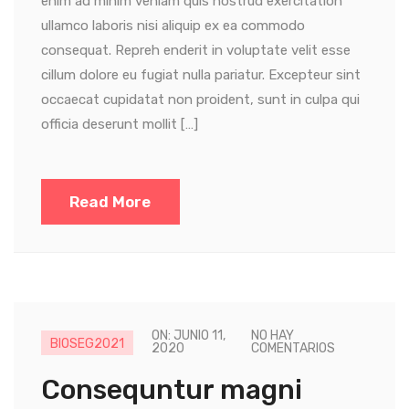
enim ad minim veniam quis nostrud exercitation
ullamco laboris nisi aliquip ex ea commodo
consequat. Repreh enderit in voluptate velit esse
cillum dolore eu fugiat nulla pariatur. Excepteur sint
occaecat cupidatat non proident, sunt in culpa qui
officia deserunt mollit […]
Read More
ON: JUNIO 11,
NO HAY
BIOSEG2021
2020
COMENTARIOS
Consequntur magni