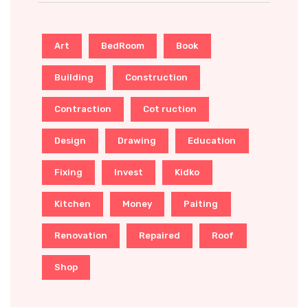
Art
BedRoom
Book
Building
Construction
Contraction
Cot ruction
Design
Drawing
Education
Fixing
Invest
Kidko
Kitchen
Money
Paiting
Renovation
Repaired
Roof
Shop